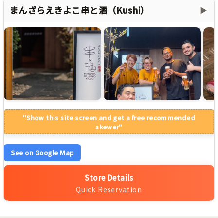
まんざらえきよこ串と酒（Kushi）
▶
"Show this site screen and get a free recommended
skewer"
See on Google Map
Store Details
Quick Reservation