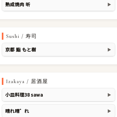
熟成焼肉 听
▶
Sushi / 寿司
京都 鮨 もと樹
▶
Izakaya / 居酒屋
小皿料理38 sawa
▶
晴れ晴゛れ
▶