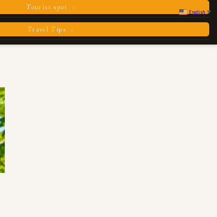
Tourist spot
›
English
▼
Travel Tips
›