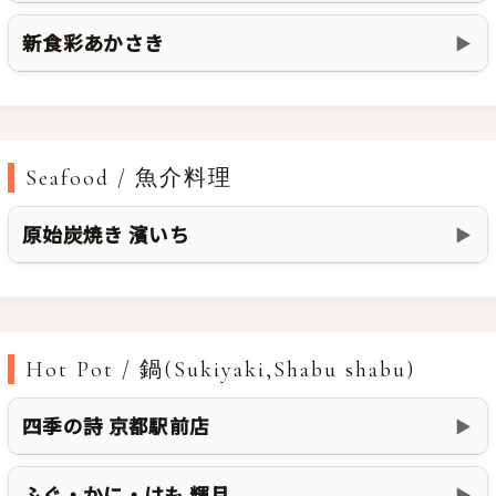
新食彩あかさき
▶
Seafood / 魚介料理
原始炭焼き 濱いち
▶
Hot Pot / 鍋(Sukiyaki,Shabu shabu)
四季の詩 京都駅前店
▶
ふぐ・かに・はも 輝月
▶